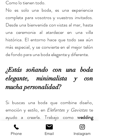
Como lo tienen todo.
No es solo una boda, es una experiencia 
completa para vosotros y vuestros invitados. 
Desde una bienvenida con vistas al mar, hasta 
una ceremonia al atardecer en una villa 
histórica. El entorno hace que todo sea aún 
más especial, y se convierte en el mejor telón 
de fondo para una boda elegante y diferente.
¿Estás soñando con una boda 
elegante, minimalista y con 
mucha personalidad?
Si buscas una boda que combine diseño, 
emoción y estilo, en 
Elefantes y Gaviotas
 te 
ayudo a crearla. Trabajo como 
wedding 
planner en Galicia e Italia
, organizando 
bodas 
sofisticadas
, íntimas y muy personalizadas.
Phone
Email
Instagram