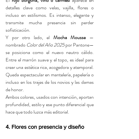
El 
rojo borgoña, vino o carmesí
 aparece en 
detalles clave como velas, vajilla, flores o 
incluso en estilismos. Es intenso, elegante y 
transmite mucha presencia sin perder 
sofisticación.
Y por otro lado, el 
Mocha Mousse
 —
nombrado 
Color del Año 2025
 por Pantone— 
se posiciona como el nuevo neutro cálido. 
Entre el marrón suave y el topo, es ideal para 
crear una estética rica, acogedora y atemporal. 
Queda espectacular en mantelería, papelería o 
incluso en los trajes de los novios y las damas 
de honor.
Ambos colores, usados con intención, aportan 
profundidad, estilo y ese punto diferencial que 
hace que todo luzca más editorial.
4. Flores con presencia y diseño